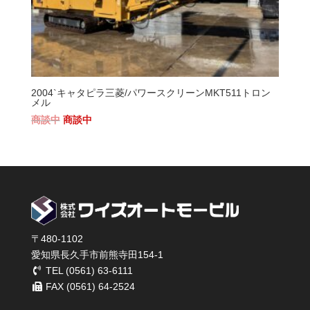
2004`キャタピラ三菱/パワースクリーンMKT511トロン
メル
元
現
の
在
価
の
格
価
は
格
¥7,900,000
は
で
¥6,900,000
し
で
〒480-1102
た。
す。
愛知県長久手市前熊寺田154-1
TEL (0561) 63-6111
FAX (0561) 64-2524