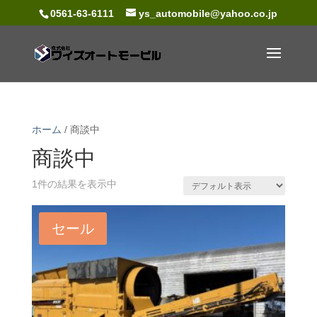
0561-63-6111
ys_automobile@yahoo.co.jp
ホーム
/ 商談中
商談中
1件の結果を表示中
NEW
セール