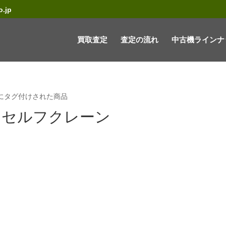
.jp
買取査定
査定の流れ
中古機ラインナ
”にタグ付けされた商品
アセルフクレーン