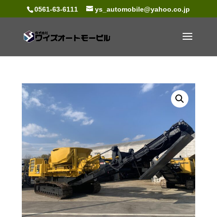
0561-63-6111
ys_automobile@yahoo.co.jp