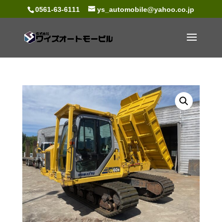
0561-63-6111
ys_automobile@yahoo.co.jp