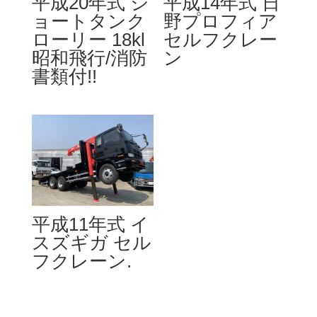
平成20年式 シ
平成14年式 日
ョートタンク
野プロフィア
ローリー 18kl
セルフクレー
昭和飛行/消防
ン
書類付!!
平成11年式 イ
スズギガ セル
フクレーン.