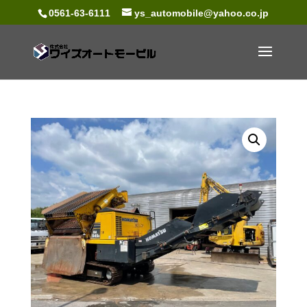
0561-63-6111
ys_automobile@yahoo.co.jp