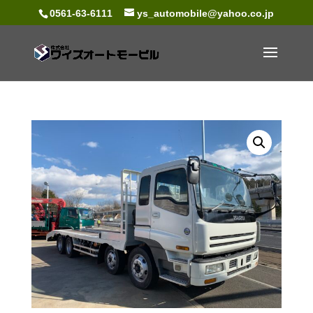
0561-63-6111
ys_automobile@yahoo.co.jp