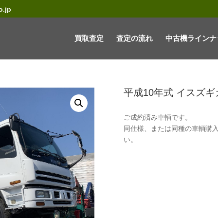
.jp
買取査定
査定の流れ
中古機ラインナ
平成10年式 イスズキ
ご成約済み車輌です。
同仕様、または同種の車輌購
い。