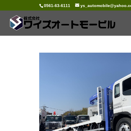
0561-63-6111
ys_automobile@yahoo.co