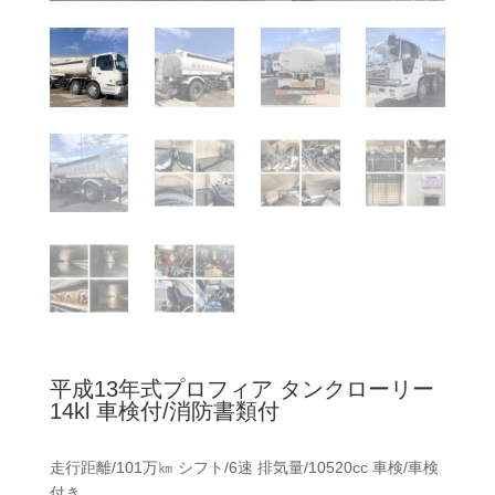
平成13年式プロフィア タンクローリー
14kl 車検付/消防書類付
走行距離/101万㎞ シフト/6速 排気量/10520cc 車検/車検
付き