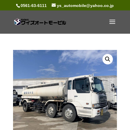
0561-63-6111
ys_automobile@yahoo.co.jp