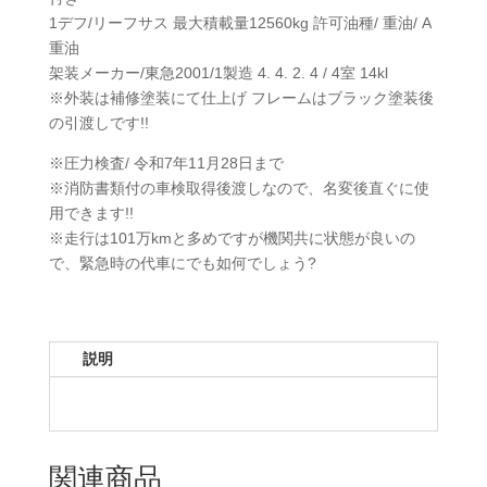
1デフ/リーフサス 最大積載量12560kg 許可油種/ 重油/ A
重油
架装メーカー/東急2001/1製造 4. 4. 2. 4 / 4室 14kl
※外装は補修塗装にて仕上げ フレームはブラック塗装後
の引渡しです!!
※圧力検査/ 令和7年11月28日まで
※消防書類付の車検取得後渡しなので、名変後直ぐに使
用できます!!
※走行は101万kmと多めですが機関共に状態が良いの
で、緊急時の代車にでも如何でしょう?
説明
関連商品