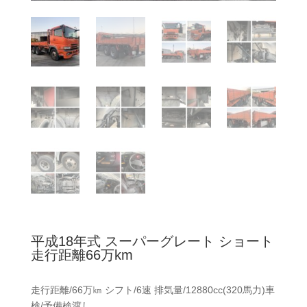
平成18年式 スーパーグレート ショート
走行距離66万km
走行距離/66万㎞ シフト/6速 排気量/12880cc(320馬力)車
検/予備検渡し