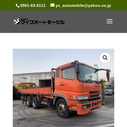
0561-63-6111
ys_automobile@yahoo.co.jp