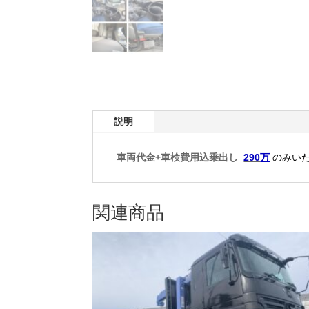
説明
車両代金+車検費用込乗出し
290
万
のみいた
関連商品