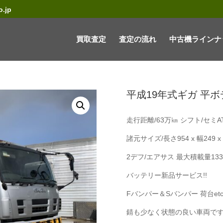
.jp
買取査定
査定の流れ
中古機ラインナ
平成19年式ギガ 平ボ
走行距離/63万㎞ シフト/セミAT 
諸元サイズ/長さ954 x 幅249 x
2デフ/エアサス 最大積載量133
バッテリー新品サービス!!
Fバンパー＆Sバンパー 荷台et
錆も少なく状態の良い車両です!