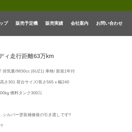
ップ
販売予定機
販売実績
会社案内
お問い合わせ
ディ走行距離63万km
排気量/9830cc (6UZ1) 車検/ 新規1年付
 高さ301 荷台サイズ/長さ565 x 幅240
00kg 燃料タンク300㍑
c..シルバー塗装補修後の引き渡しです!!
!