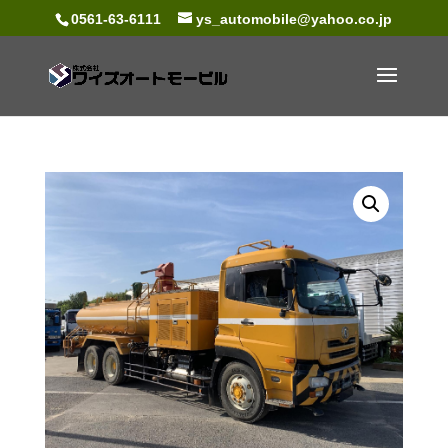
0561-63-6111
ys_automobile@yahoo.co.jp