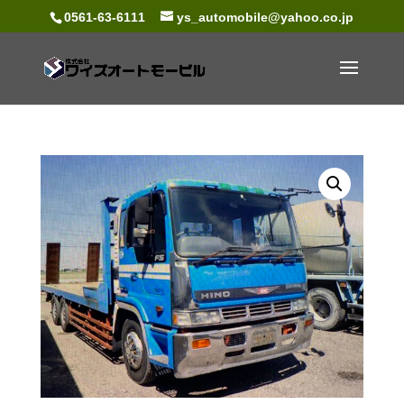
0561-63-6111
ys_automobile@yahoo.co.jp