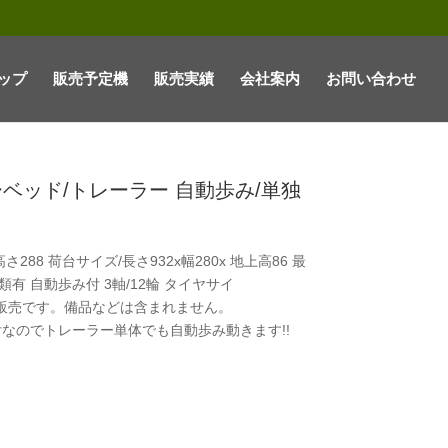
ップ
販売予定機
販売実績
会社案内
お問い合わせ
ーベッド/トレーラー 自動歩み/単独
さ288 荷台サイズ/長さ932x幅280x 地上高86 最
g 書類有 自動歩み付 3軸/12輪 タイヤサイ
車のみの販売です。備品などは含まれません。
なのでトレーラー単体でも自動歩み動きます!!