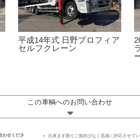
m
平成14年式 日野プロフィア
2
セルフクレーン
この車輌へのお問い合わせ
合わせくださ
出来ます限りご負担少なく迅速に対応させてい