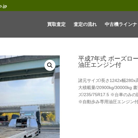
.jp
買取査定
査定の流れ
中古機ラインナ
平成7年式 ボーズロ
油圧エンジン付
諸元サイズ/長さ1242x幅280x高
大積載量/20900kg/30000k
ズ/235/75R17.5 ※台
※自動歩み専用油圧エンジン付