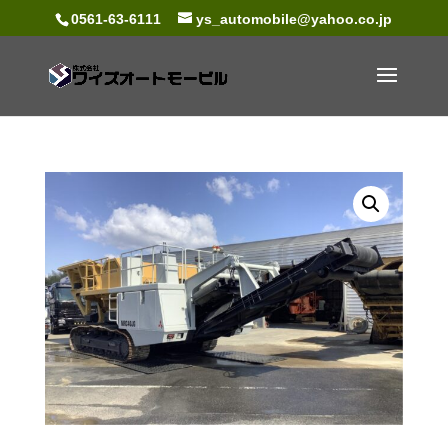
0561-63-6111
ys_automobile@yahoo.co.jp