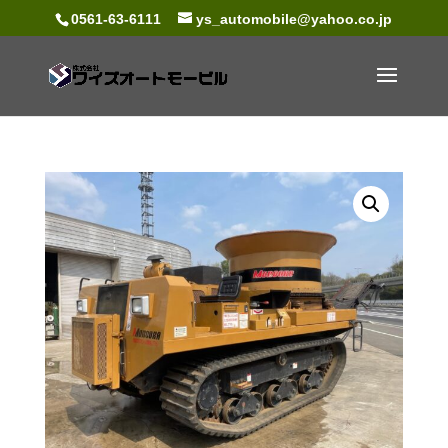
0561-63-6111
ys_automobile@yahoo.co.jp