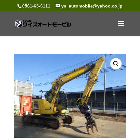
0561-63-6111
ys_automobile@yahoo.co.jp