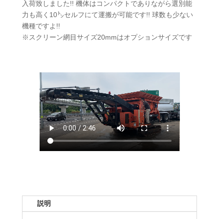
入荷致しました!! 機体はコンパクトでありながら選別能
力も高く10㌧セルフにて運搬が可能です!! 球数も少ない
機種ですよ!!
※スクリーン網目サイズ20mmはオプションサイズです
説明