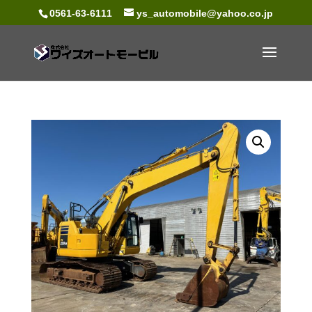
0561-63-6111
ys_automobile@yahoo.co.jp