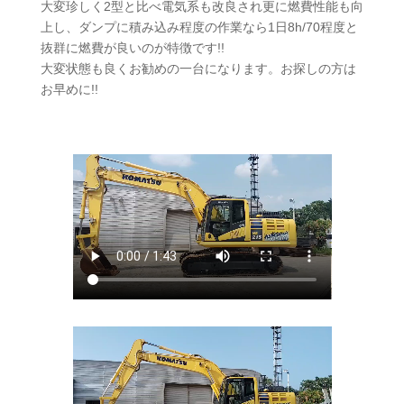
大変珍しく2型と比べ電気系も改良され更に燃費性能も向
上し、ダンプに積み込み程度の作業なら1日8h/70程度と
抜群に燃費が良いのが特徴です!!
大変状態も良くお勧めの一台になります。お探しの方は
お早めに!!