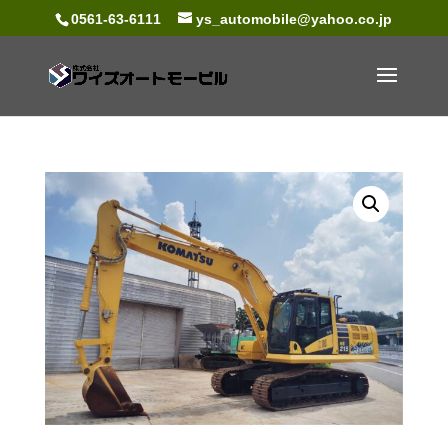
0561-63-6111
ys_automobile@yahoo.co.jp
NEW