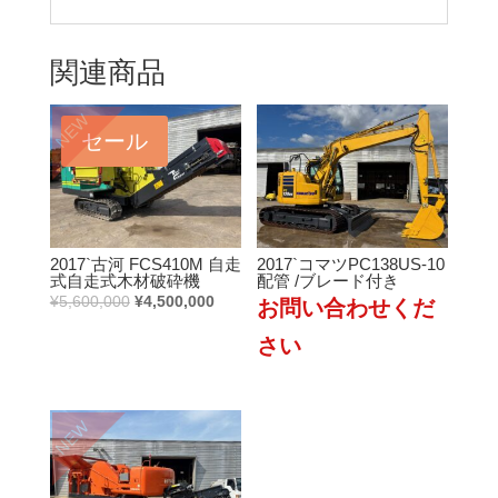
関連商品
NEW
セール
2017`古河 FCS410M 自走
2017`コマツPC138US-10
式自走式木材破砕機
配管 /ブレード付き
元
現
¥
5,600,000
¥
4,500,000
の
在
価
の
格
価
は
格
NEW
¥5,600,000
は
で
¥4,500,000
し
で