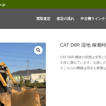
.jp
買取査定
査定の流れ
中古機ラインナ
CAT D6R 湿地 稼働時
CAT D6R 機体の状態は非
久性に優れています。お探しの
※こちらの機械は現在も稼働