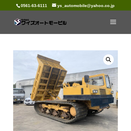
0561-63-6111
ys_automobile@yahoo.co.jp