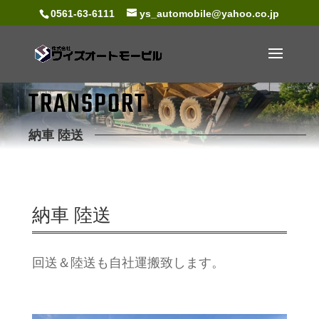
0561-63-6111
ys_automobile@yahoo.co.jp
TRANSPORT
納車 陸送
納車 陸送
回送＆陸送も自社運搬致します。