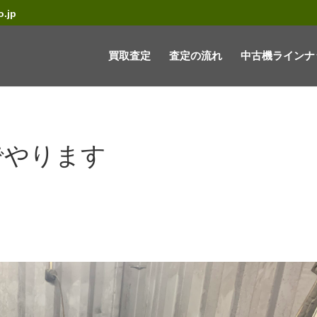
.jp
買取査定
査定の流れ
中古機ラインナ
゙やります