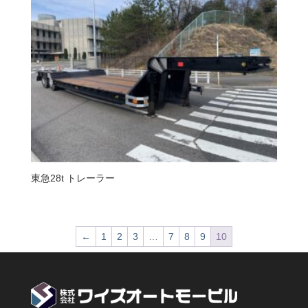
東急28t トレーラー
←
1
2
3
…
7
8
9
10