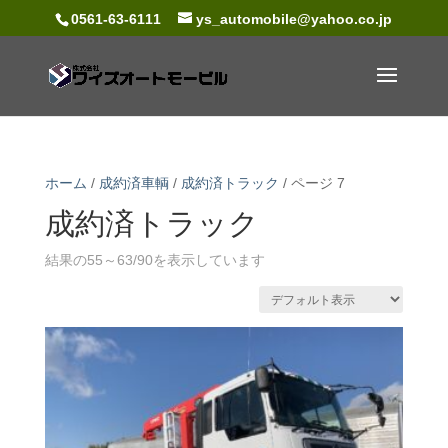
0561-63-6111
ys_automobile@yahoo.co.jp
ホーム
/
成約済車輌
/
成約済トラック
/ ページ 7
成約済トラック
結果の55～63/90を表示しています