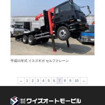
平成11年式 イスズギガ セルフクレーン.
←
1
2
3
4
5
6
7
8
9
10
→